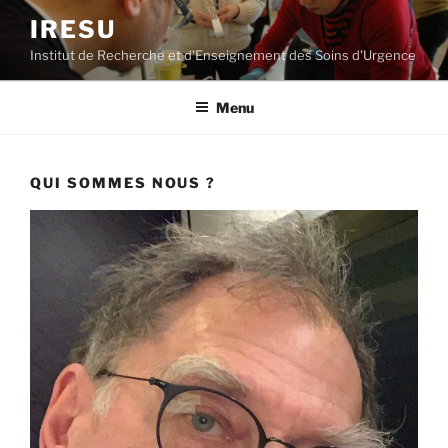
Aller
IRESU
au
Institut de Recherche et d'Enseignement des Soins d'Urgence
contenu
principal
Menu
QUI SOMMES NOUS ?