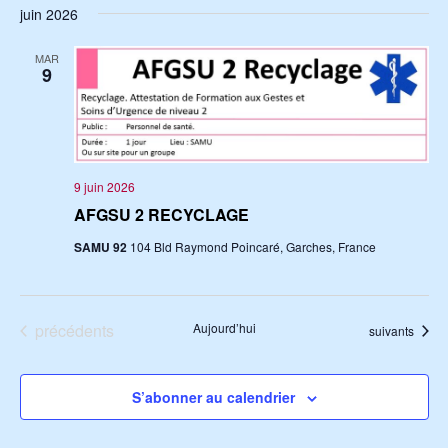
s
juin 2026
v
é
v
t
i
l
i
e
MAR
g
e
9
g
a
c
a
t
t
t
i
i
i
o
o
9 juin 2026
n
o
n
AFGSU 2 RECYCLAGE
n
d
n
e
e
p
SAMU 92
104 Bld Raymond Poincaré, Garches, France
z
v
a
u
u
r
n
e
Évènements
précédents
Aujourd’hui
c
Évènements
suivants
e
s
d
o
É
a
n
v
S’abonner au calendrier
t
s
è
e
n
u