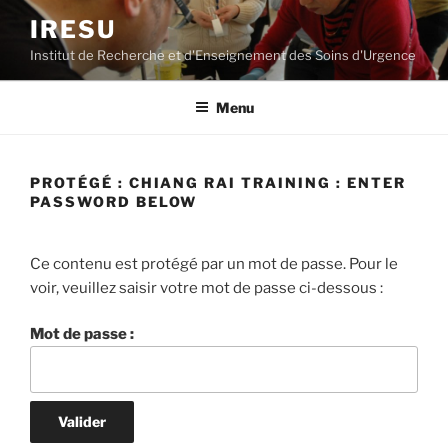
Aller
IRESU
au
Institut de Recherche et d'Enseignement des Soins d'Urgence
contenu
principal
Menu
PROTÉGÉ : CHIANG RAI TRAINING : ENTER
PASSWORD BELOW
Ce contenu est protégé par un mot de passe. Pour le
voir, veuillez saisir votre mot de passe ci-dessous :
Mot de passe :