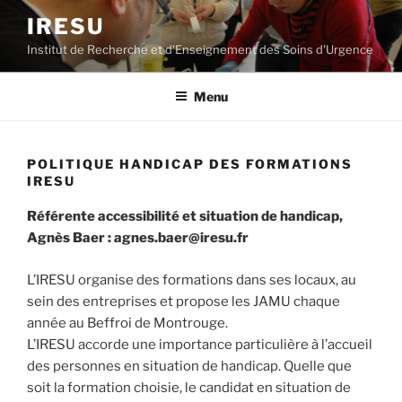
Aller
IRESU
au
Institut de Recherche et d'Enseignement des Soins d'Urgence
contenu
principal
Menu
POLITIQUE HANDICAP DES FORMATIONS
IRESU
Référente accessibilité et situation de handicap,
Agnès Baer : agnes.baer@iresu.fr
L’IRESU organise des formations dans ses locaux, au
sein des entreprises et propose les JAMU chaque
année au Beffroi de Montrouge.
L’IRESU accorde une importance particulière à l’accueil
des personnes en situation de handicap. Quelle que
soit la formation choisie, le candidat en situation de